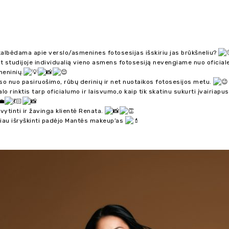
kalbėdama apie verslo/asmenines fotosesijas išskiriu jas brūkšneliu?
 studijoje individualią vieno asmens fotosesiją nevengiame nuo oficiales
meninių.
so nuo pasiruošimo, rūbų derinių ir net nuotaikos fotosesijos metu.
alo rinktis tarp oficialumo ir laisvumo,o kaip tik skatinu sukurti įvairiap
ytinti ir žavinga klientė Renata.
iau išryškinti padėjo
Mantės makeup’as