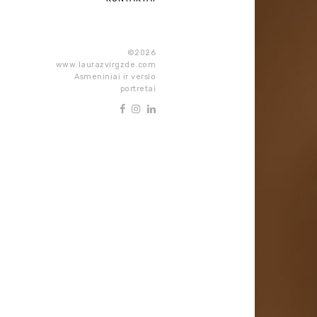
©2026
www.laurazvirgzde.com
Asmeniniai ir verslo
portretai