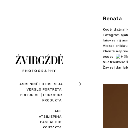
Renata
Kodėl dažnai 
Fotografuojant
laisvesnių as
Viskas priklau
Klientė nepriv
puses.
Nuotraukose šv
Žavesį dar lab
ASMENINĖ FOTOSESIJA
VERSLO PORTRETAI
EDITORIAL | LOOKBOOK
PRODUKTAI
APIE
ATSILIEPIMAI
PASLAUGOS
KONTAKTAI