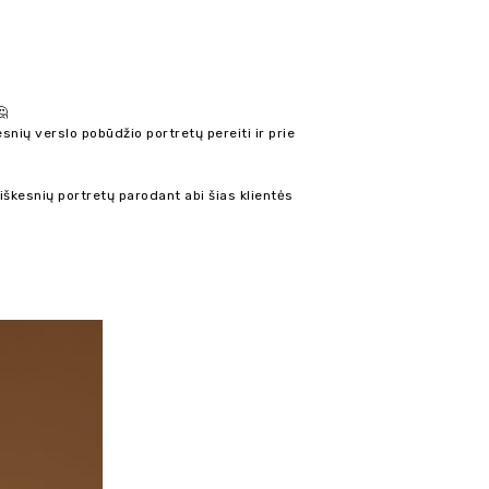
nių verslo pobūdžio portretų pereiti ir prie
usiškesnių portretų parodant abi šias klientės