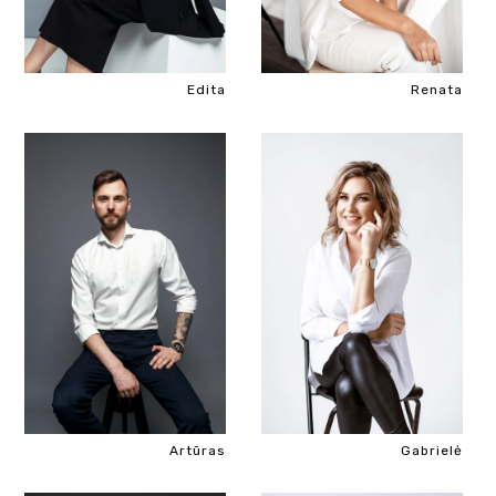
Edita
Renata
Artūras
Gabrielė