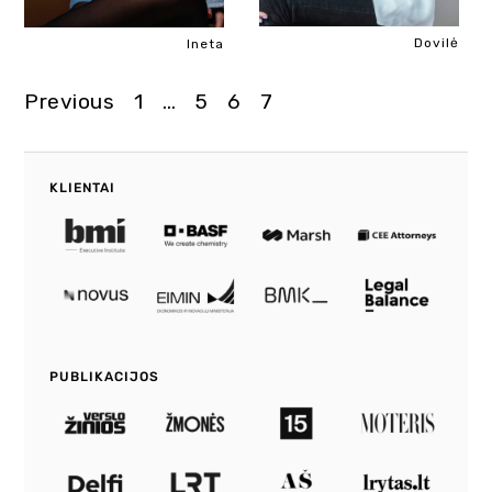
Dovilė
Ineta
Previous
1
…
5
6
7
Navigacija
tarp
KLIENTAI
įrašų
PUBLIKACIJOS